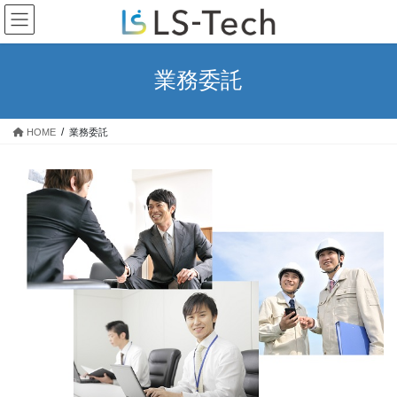
コ
ナ
ン
ビ
テ
ゲ
ン
ー
業務委託
ツ
シ
へ
ョ
ス
ン
HOME
業務委託
キ
に
ッ
移
プ
動