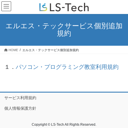
コ
ナ
ン
ビ
テ
ゲ
ン
ー
エルエス・テックサービス個別追加
ツ
シ
規約
へ
ョ
ス
ン
キ
に
HOME
エルエス・テックサービス個別追加規約
ッ
移
プ
動
１．
パソコン・プログラミング教室利用規約
サービス利用規約
個人情報保護方針
Copyright © LS-Tech All Rights Reserved.