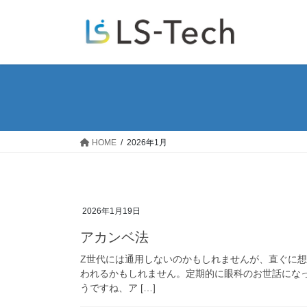
コ
ナ
ン
ビ
テ
ゲ
ン
ー
ツ
シ
へ
ョ
ス
ン
キ
に
ッ
移
HOME
2026年1月
プ
動
2026年1月19日
アカンベ法
Z世代には通用しないのかもしれませんが、直ぐに
われるかもしれません。定期的に眼科のお世話にな
うですね、ア […]