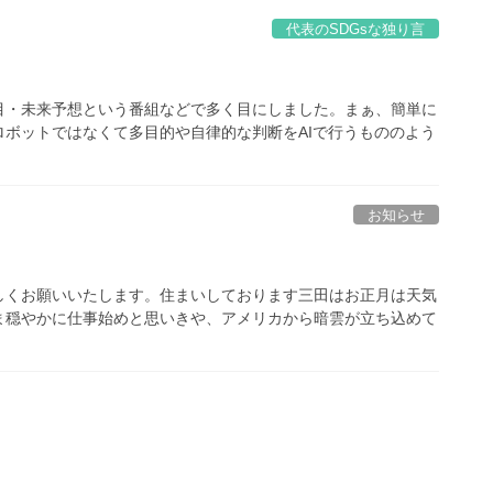
代表のSDGsな独り言
目・未来予想という番組などで多く目にしました。まぁ、簡単に
ボットではなくて多目的や自律的な判断をAIで行うもののよう
お知らせ
しくお願いいたします。住まいしております三田はお正月は天気
ま穏やかに仕事始めと思いきや、アメリカから暗雲が立ち込めて